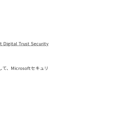
 Trust Security
icrosoftセキュリ