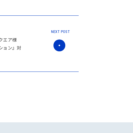
NEXT POST
クエア様
ション』対