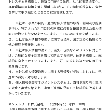
トシステムを構築し、最新のIT技術の動向、社会的要請の変化、
経営環境の変動等を常に認識しながら、その継続的改善に、全社
を挙げて取り組むことをここに宣言致します。
１． 当社は、事業の目的に適切な個人情報の取得・利用及び提供
を行い、特定された利用目的の達成に必要な範囲を超えた個人情
報の取扱いを行ないません。また、そのための措置を講じます。
２． 当社は個人情報の取扱いに関する法令、国が定める指針その
他の規範を遵守致します。
３． 当社は個人情報の漏えい、滅失、き損などのリスクに対して
は、合理的な安全対策を講じて防止する規程、体制を構築し、継
続的に向上させていきます。また、万一の際には速やかに是正措
置を講じます。
４． 当社は個人情報取扱いに関する苦情及び相談に対しては、迅
速かつ誠実に対応致します。
５． 個人情報保護マネジメントシステムは、当社を取り巻く環境
の変化と実情を踏まえ、適時・適切に見直して継続的に改善をは
かっていきます。
ネクストリード株式会社 代表取締役 小国 幸司
【個人情報保護方針に関するお問い合わせ先 兼 個人情報に関