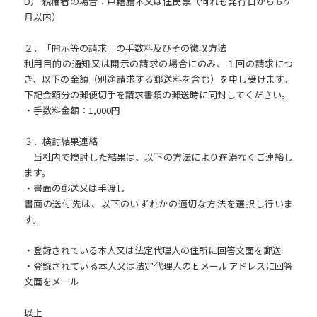
D） 親権者の場合：戸籍謄本又は住民票（何れも発行日から６ケ
月以内）
２．「開示等の請求」の手数料及びその徴収方法
利用目的の通知又は開示の請求の場合にのみ、１回の請求につ
き、以下の金額（別途請求する郵送料を含む）を申し受けます。
下記金額分の郵便切手を請求書類の郵送時に同封してください。
・手数料金額：1,000円
３．検討結果連絡
当社内で検討した結果は、以下の方法により遅滞なくご連絡し
ます。
・書面の郵送又は手渡し
書面の送付先は、以下のいずれかの適切な方法を選択し行いま
す。
・登録されている本人又は法定代理人の住所に回答文面を郵送
・登録されている本人又は法定代理人のＥメールアドレスに回答
文面をメール
以上