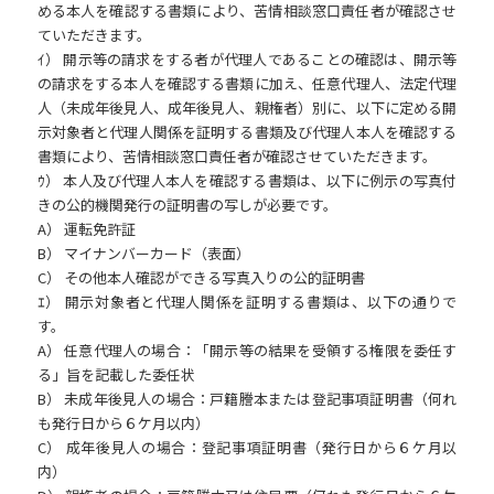
める本人を確認する書類により、苦情相談窓口責任者が確認させ
ていただきます。
ｲ） 開示等の請求をする者が代理人であることの確認は、開示等
の請求をする本人を確認する書類に加え、任意代理人、法定代理
人（未成年後見人、成年後見人、親権者）別に、以下に定める開
示対象者と代理人関係を証明する書類及び代理人本人を確認する
書類により、苦情相談窓口責任者が確認させていただきます。
ｳ） 本人及び代理人本人を確認する書類は、以下に例示の写真付
きの公的機関発行の証明書の写しが必要です。
A） 運転免許証
B） マイナンバーカード（表面）
C） その他本人確認ができる写真入りの公的証明書
ｴ） 開示対象者と代理人関係を証明する書類は、以下の通りで
す。
A） 任意代理人の場合：「開示等の結果を受領する権限を委任す
る」旨を記載した委任状
B） 未成年後見人の場合：戸籍謄本または登記事項証明書（何れ
も発行日から６ケ月以内）
C） 成年後見人の場合：登記事項証明書（発行日から６ケ月以
内）