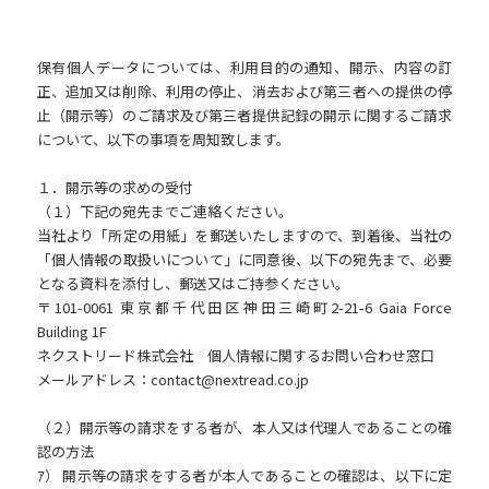
保有個人データについては、利用目的の通知、開示、内容の訂
正、追加又は削除、利用の停止、消去および第三者への提供の停
止（開示等）のご請求及び第三者提供記録の開示に関するご請求
について、以下の事項を周知致します。
１．開示等の求めの受付
（１）下記の宛先までご連絡ください。
当社より「所定の用紙」を郵送いたしますので、到着後、当社の
「個人情報の取扱いについて」に同意後、以下の宛先まで、必要
となる資料を添付し、郵送又はご持参ください。
〒101-0061 東京都千代田区神田三崎町2-21-6 Gaia Force
Building 1F
ネクストリード株式会社 個人情報に関するお問い合わせ窓口
メールアドレス：contact@nextread.co.jp
（２）開示等の請求をする者が、本人又は代理人であることの確
認の方法
ｱ） 開示等の請求をする者が本人であることの確認は、以下に定