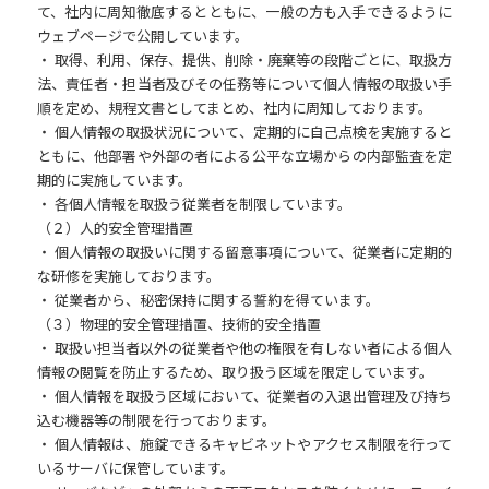
て、社内に周知徹底するとともに、一般の方も入手できるように
ウェブページで公開しています。
・ 取得、利用、保存、提供、削除・廃棄等の段階ごとに、取扱方
法、責任者・担当者及びその任務等について個人情報の取扱い手
順を定め、規程文書としてまとめ、社内に周知しております。
・ 個人情報の取扱状況について、定期的に自己点検を実施すると
ともに、他部署や外部の者による公平な立場からの内部監査を定
期的に実施しています。
・ 各個人情報を取扱う従業者を制限しています。
（２）人的安全管理措置
・ 個人情報の取扱いに関する留意事項について、従業者に定期的
な研修を実施しております。
・ 従業者から、秘密保持に関する誓約を得ています。
（３）物理的安全管理措置、技術的安全措置
・ 取扱い担当者以外の従業者や他の権限を有しない者による個人
情報の閲覧を防止するため、取り扱う区域を限定しています。
・ 個人情報を取扱う区域において、従業者の入退出管理及び持ち
込む機器等の制限を行っております。
・ 個人情報は、施錠できるキャビネットやアクセス制限を行って
いるサーバに保管しています。