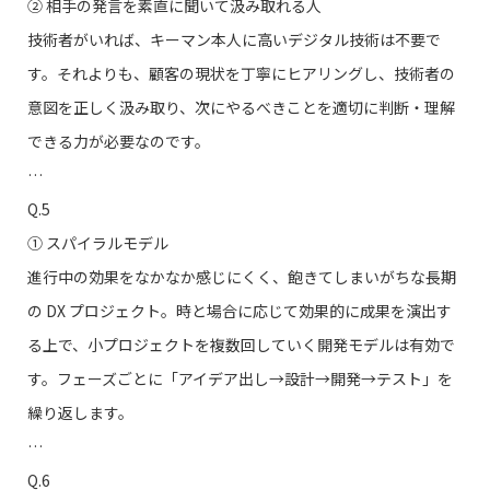
➁ 相手の発言を素直に聞いて汲み取れる人
技術者がいれば、キーマン本人に高いデジタル技術は不要で
す。それよりも、顧客の現状を丁寧にヒアリングし、技術者の
意図を正しく汲み取り、次にやるべきことを適切に判断・理解
できる力が必要なのです。
…
Q.5
➀ スパイラルモデル
進行中の効果をなかなか感じにくく、飽きてしまいがちな長期
の DX プロジェクト。時と場合に応じて効果的に成果を演出す
る上で、小プロジェクトを複数回していく開発モデルは有効で
す。フェーズごとに「アイデア出し→設計→開発→テスト」を
繰り返します。
…
Q.6