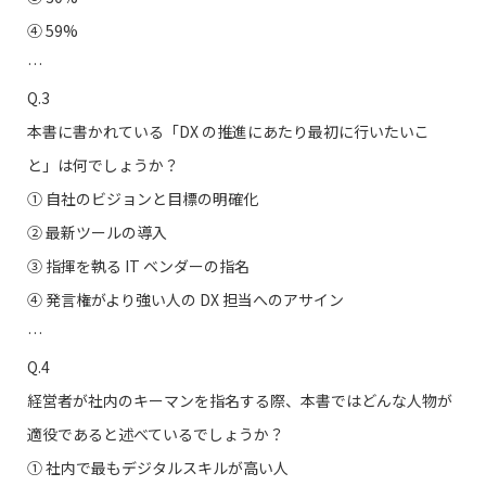
④ 59%
…
Q.3
本書に書かれている「DX の推進にあたり最初に行いたいこ
と」は何でしょうか？
① 自社のビジョンと目標の明確化
➁ 最新ツールの導入
③ 指揮を執る IT ベンダーの指名
④ 発言権がより強い人の DX 担当へのアサイン
…
Q.4
経営者が社内のキーマンを指名する際、本書ではどんな人物が
適役であると述べているでしょうか？
① 社内で最もデジタルスキルが高い人