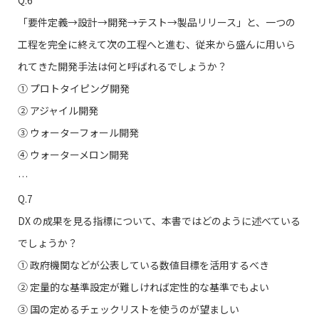
Q.6
「要件定義→設計→開発→テスト→製品リリース」と、一つの
工程を完全に終えて次の工程へと進む、従来から盛んに用いら
れてきた開発手法は何と呼ばれるでしょうか？
① プロトタイピング開発
➁ アジャイル開発
③ ウォーターフォール開発
④ ウォーターメロン開発
…
Q.7
DX の成果を見る指標について、本書ではどのように述べている
でしょうか？
① 政府機関などが公表している数値目標を活用するべき
➁ 定量的な基準設定が難しければ定性的な基準でもよい
③ 国の定めるチェックリストを使うのが望ましい