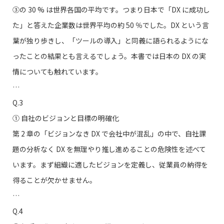
③の 30 % は世界各国の平均です。つまり日本で「DX に成功し
た」と答えた企業数は世界平均の約 50 ％でした。DX という言
葉が独り歩きし、「ツールの導入」と同義に語られるようにな
ったことの結果とも言えるでしょう。本書では日本の DX の実
情についても触れています。
…
Q.3
① 自社のビジョンと目標の明確化
第 2 章の「ビジョンなき DX で会社中が混乱」の中で、自社課
題の分析なく DX を無理やり推し進めることの危険性を述べて
います。まず組織に適したビジョンを定義し、従業員の納得を
得ることが欠かせません。
…
Q.4