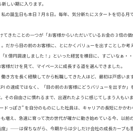
から新しい期に入ります。
私の誕生日も本日 7 月 8 日。毎年、気分新たにスタートを切る月
い続けてきたことの一つが「お客様からいただいているお金の 3 倍の
く。だから目の前のお客様に、とにかくバリューを出すことしか考
」「X 億円調達しました！」といった経営を横目に、すごいなぁ・
お客様だけを見て、マイペースに成長する道を選んできました。
」働き方を長く経験してから転職してきた人ほど、最初は戸惑いま
KPI の達成ではなく、「目の前のお客様にどうバリューを出すか」
す。その自由さに慣れるまで、出遅れたように感じてしまう人もい
リードっぽさ” を自分のものにした社員は、キャリアの長短にかか
ーも増え、急速に育って次の世代が確かに動き始めている今、以前
純度」——は保ちながら、今期からは少しだけ会社の成長カーブも