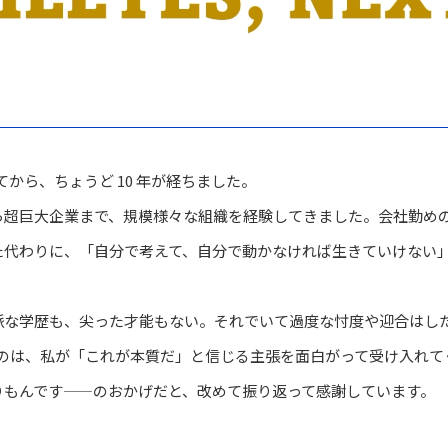
めてから、ちょうど 10 年が経ちました。
ら超巨大企業まで、規模様々な組織を経験してきました。会社勤め
た代わりに、「自分で考えて、自分で動かなければ生きていけない
派な学歴も、尖った才能もない。それでいて過度な忖度や迎合はし
れたのは、私が「これが本質だ」と信じる主張を面白がって受け入れ
りもんです——のおかげだと、改めて振り返って感謝しています。