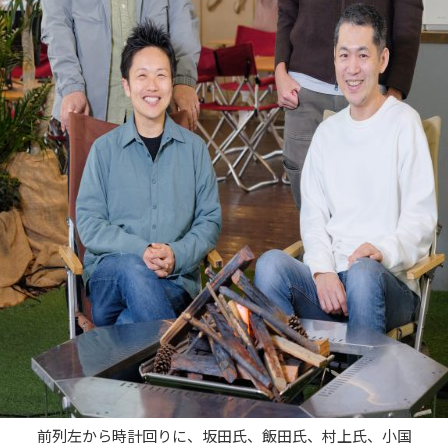
前列左から時計回りに、坂田氏、飯田氏、村上氏、小国