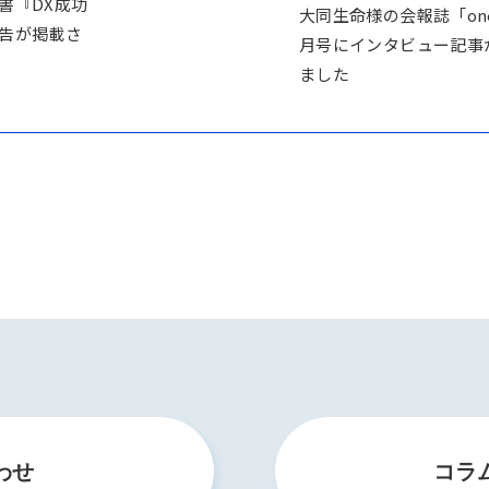
書『DX成功
大同生命様の会報誌「one 
告が掲載さ
月号にインタビュー記事
ました
わせ
コラ