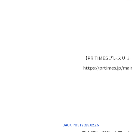
【PR TIMESプレスリリ
https://prtimes.jp/ma
BACK POST
2025.02.25