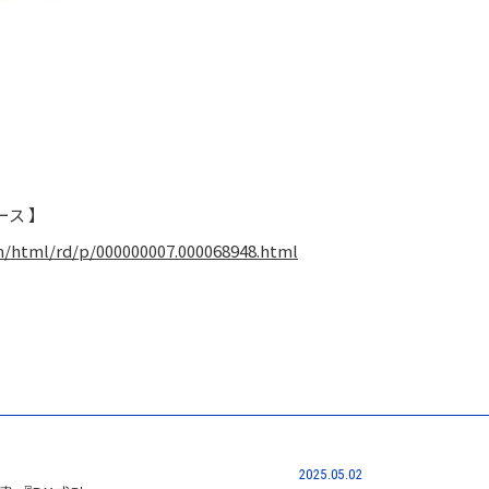
ース 】
in/html/rd/p/000000007.000068948.html
2025.05.02