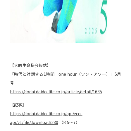
【大同生命様会報誌】
「時代と対話する1時間 one hour（ワン・アワー）」5月
号
https://dodai.daido-life.co.jp/article/detail/1635
【記事】
https://dodai.daido-life.co.jp/api/eco-
api/v1/file/download/280
（P. 5～7）