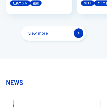
社長コラム
組織
NRAS
クラウ
view more
NEWS