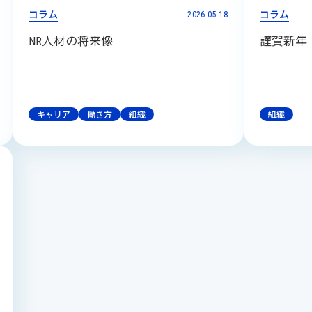
コラム
コラム
2026.05.18
NR人材の将来像
謹賀新年
キャリア
働き方
組織
組織