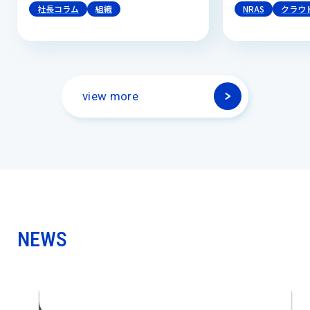
社長コラム
組織
NRAS
クラウ
view more
NEWS