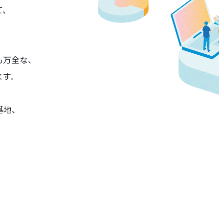
て、
も万全な、
ます。
基地、