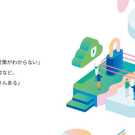
対策がわからない」
合など、
さんある」