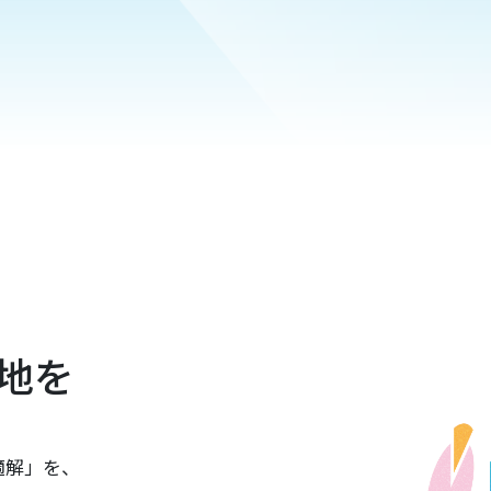
地を
適解」を、